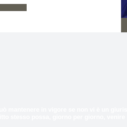
 può mantenere in vigore se non vi è un giur
ritto stesso possa, giorno per giorno, venire