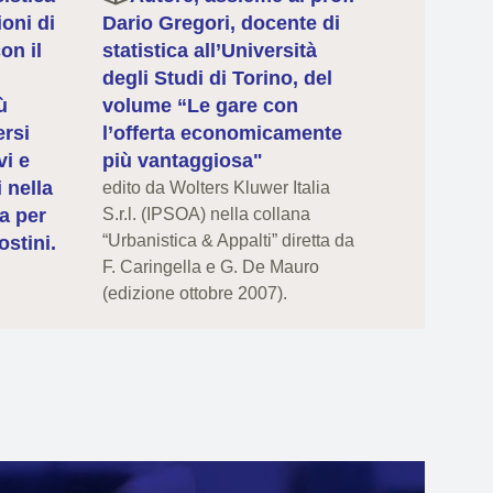
oni di
Dario Gregori, docente di
on il
statistica all’Università
degli Studi di Torino, del
ù
volume “Le gare con
ersi
l’offerta economicamente
vi e
più vantaggiosa"
i nella
edito da Wolters Kluwer Italia
ca per
S.r.l. (IPSOA) nella collana
“Urbanistica & Appalti” diretta da
stini.
F. Caringella e G. De Mauro
(edizione ottobre 2007).