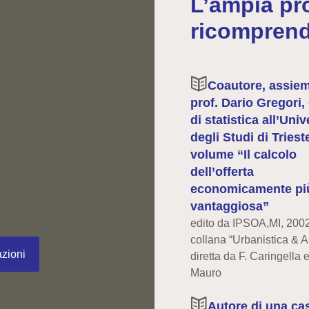
L’ampia pr
ricomprend
Coautore, assiem
prof. Dario Gregori,
di statistica all’Univ
degli Studi di Triest
volume “Il calcolo
dell’offerta
economicamente pi
vantaggiosa”
edito da IPSOA,MI, 2002
collana “Urbanistica & A
azioni
diretta da F. Caringella 
Mauro
Autore di una cas