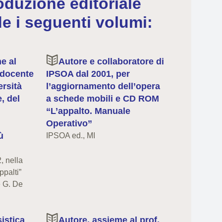
oduzione editoriale
e i seguenti volumi:
e al
Autore e collaboratore di
 docente
IPSOA dal 2001, per
ersità
l’aggiornamento dell’opera
e, del
a schede mobili e CD ROM
“L’appalto. Manuale
Operativo”
ù
IPSOA ed., MI
, nella
ppalti”
e G. De
istica
Autore, assieme al prof.