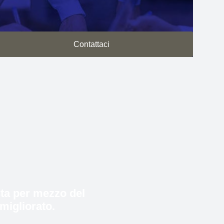
Contattaci
ista per mezzo del
 migliorato.