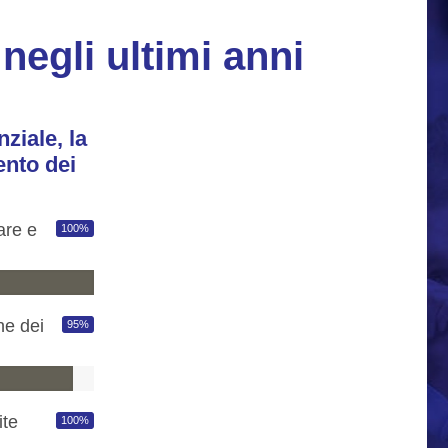
 negli ultimi anni
nziale, la
ento dei
are e
100
%
ne dei
95
%
ite
100
%