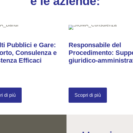
e le aziende:
ti Pubblici e Gare:
Responsabile del
rto, Consulenza e
Procedimento: Supp
tenza Efficaci
giuridico-amministra
i di più
Scopri di più